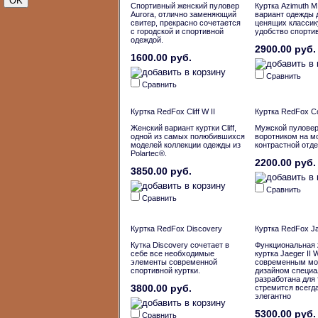
Спортивный женский пуловер
Куртка Azimuth M
Aurora, отлично заменяющий
вариант одежды 
свитер, прекрасно сочетается
ценящих классик
с городской и спортивной
удобство спорти
одеждой.
2900.00 руб.
1600.00 руб.
Сравнить
Сравнить
Куртка RedFox Cliff W II
Куртка RedFox C
Женский вариант куртки Cliff,
Мужской пуловер
одной из самых полюбившихся
воротником на м
моделей коллекции одежды из
контрастной отде
Polartec®.
2200.00 руб.
3850.00 руб.
Сравнить
Сравнить
Куртка RedFox Discovery
Куртка RedFox Ja
Кутка Discovery сочетает в
Функциональная 
себе все необходимые
куртка Jaeger II 
элементы современной
современным м
спортивной куртки.
дизайном специа
разработана для 
3800.00 руб.
стремится всегд
элегантно
5300.00 руб.
Сравнить