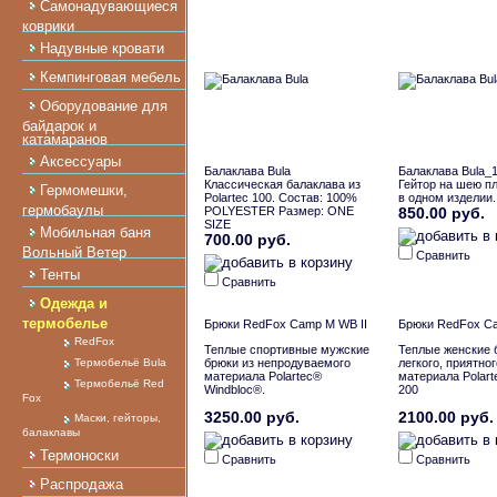
Самонадувающиеся
коврики
Надувные кровати
Кемпинговая мебель
Оборудование для
байдарок и
катамаранов
Аксессуары
Балаклава Bula
Балаклава Bula_
Классическая балаклава из
Гейтор на шею п
Гермомешки,
Polartec 100. Состав: 100%
в одном изделии.
гермобаулы
POLYESTER Размер: ONE
850.00 руб.
SIZE
Мобильная баня
700.00 руб.
Вольный Ветер
Сравнить
Тенты
Сравнить
Одежда и
термобелье
Брюки RedFox Camp M WB II
Брюки RedFox C
RedFox
Теплые спортивные мужские
Теплые женские 
Термобельё Bula
брюки из непродуваемого
легкого, приятног
материала Polartec®
материала Polart
Термобельё Red
Windbloc®.
200
Fox
3250.00 руб.
2100.00 руб.
Маски, гейторы,
балаклавы
Термоноски
Сравнить
Сравнить
Распродажа