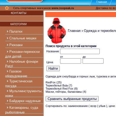
Главная
Cеть спортивных магазинов
www.toopeak.ru
Доставка по вс
КОНТАКТЫ
КАТЕГОРИИ
Главная
Одежда и термобел
»
Палатки
Спальные мешки
Рюкзаки
Поиск продукта в этой категории
Рюкзаки-переноски
Название
для детей
от
до
Налобные фонари
Цена
Petzl
Газовое
оборудование
Одежда для сноуборда и горных лыж, туризма и акти
Туристическая
RedFox
(25)
посуда
Термобельё Bula
(7)
Термобельё Red Fox
(8)
Мультиинструменты,
Маски, гейторы, балаклавы
(4)
ножи
Байдарки надувные
Сортировать по: наименованию (
возр
|
убыв
), цене
Катамараны, суда
рыболовные