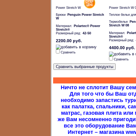
Power Stretch W
Power Stretch W 
Брюки
Penguin Power Stretch
Теплое белье дл
W
Термобелье
Pen
Stretch W 08
Материал:
Polartec® Power
Stretch®
Материал:
Polar
Размерный ряд:
42-50
Stretch®
2200.00 руб.
Размерный ряд:
4400.00 руб.
Сравнить
Сравнить
Ничто не сплотит Вашу сем
Для того что бы Ваш о
необходимо запастись тур
как палатка, спальники, 
матрас, газовая плита или
же Вам несомненно пригодит
все это оборудование Ва
Интернет – магазина www