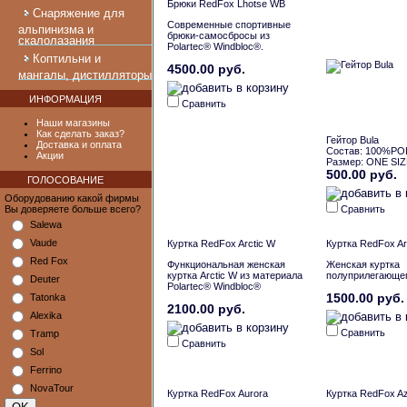
Брюки RedFox Lhotse WB
Снаряжение для
Современные спортивные
альпинизма и
брюки-самосбросы из
скалолазания
Polartec® Windbloc®.
Коптильни и
4500.00 руб.
мангалы, дистилляторы
ИНФОРМАЦИЯ
Сравнить
Наши магазины
Как сделать заказ?
Гейтор Bula
Доставка и оплата
Состав: 100%P
Акции
Размер: ONE SI
500.00 руб.
ГОЛОСОВАНИЕ
Оборудованию какой фирмы
Вы доверяете больше всего?
Сравнить
Salewa
Vaude
Куртка RedFox Arctic W
Куртка RedFox A
Red Fox
Функциональная женская
Женская куртка
куртка Arctic W из материала
полуприлегающег
Deuter
Polartec® Windbloc®
1500.00 руб.
Tatonka
2100.00 руб.
Alexika
Сравнить
Tramp
Сравнить
Sol
Ferrino
NovaTour
Куртка RedFox Aurora
Куртка RedFox A