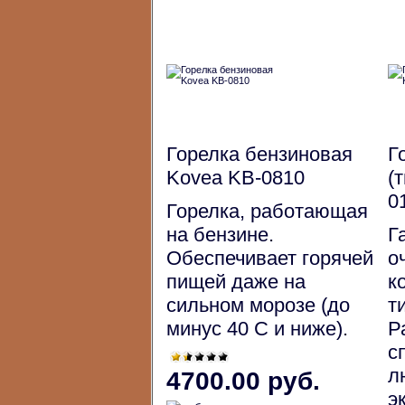
Горелка бензиновая
Г
Kovea KB-0810
(
0
Горелка, работающая
на бензине.
Г
Обеспечивает горячей
о
пищей даже на
к
сильном морозе (до
т
минус 40 С и ниже).
Р
с
л
4700.00 руб.
э