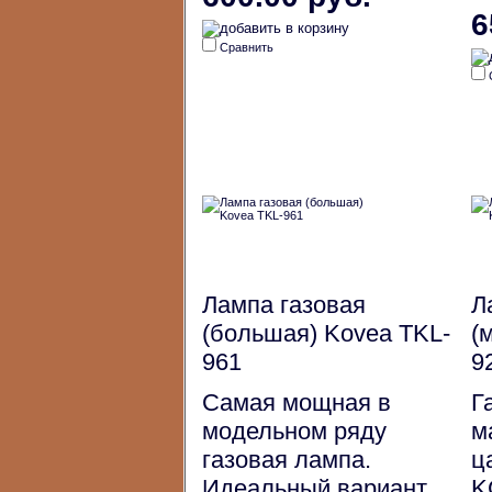
6
Сравнить
Лампа газовая
Л
(большая) Kovea TKL-
(
961
9
Самая мощная в
Г
модельном ряду
м
газовая лампа.
ц
Идеальный вариант
K