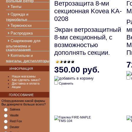
Вольный Ветер
Ветрозащита 8-ми
Г
Тенты
секционная Kovea KA-
M
Одежда и
0208
термобелье
Р
Термоноски
Экран ветрозащитный
м
Распродажа
8-ми секционный, с
Ве
Снаряжение для
возможностью
М
альпинизма и
скалолазания
дополнять секции.
П
Коптильни и
мангалы, дистилляторы
7
350.00 руб.
ИНФОРМАЦИЯ
Наши магазины
Как сделать заказ?
Доставка и оплата
Сравнить
Акции
ГОЛОСОВАНИЕ
Оборудованию какой фирмы
Вы доверяете больше всего?
Salewa
Vaude
Red Fox
Deuter