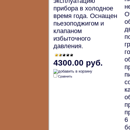
эксплуатацию
н
прибора в холодное
О
время года. Оснащен
о
пьезоподжигом и
д
клапаном
п
избыточного
г
давления.
г
о
4300.00 руб.
п
п
Сравнить
с
к
о
п
п
6
б