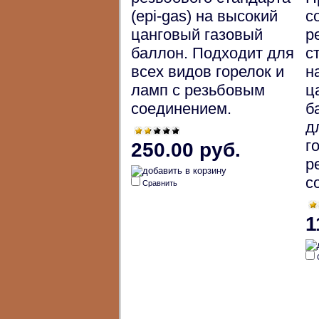
(epi-gas) на высокий
с
цанговый газовый
р
баллон. Подходит для
с
всех видов горелок и
н
ламп с резьбовым
ц
соединением.
б
д
г
250.00 руб.
р
с
Сравнить
1