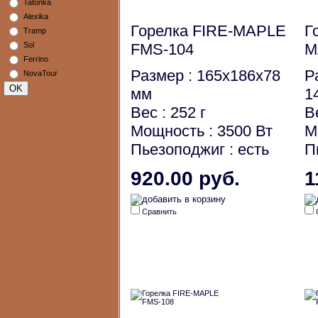
Tatonka
Alexika
Горелка FIRE-MAPLE
Г
Tramp
Sol
FMS-104
M
Ferrino
Размер : 165x186x78
Р
NovaTour
мм
1
Вес : 252 г
В
Мощность : 3500 Вт
М
Пьезоподжиг : есть
П
920.00 руб.
1
Сравнить