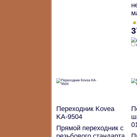
н
м
3
Переходник Kovea
П
KA-9504
ш
0
Прямой переходник c
резьбового стандарта
П