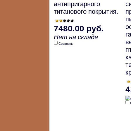
антипригарного
с
титанового покрытия.
п
п
о
7480.00 руб.
г
Нет на складе
в
Сравнить
п
к
т
к
4