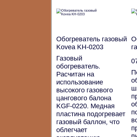
Обогреватель газовый
О
Kovea KH-0203
г
Газовый
0
обогреватель.
П
Расчитан на
о
использование
ш
высокого газового
п
цангового балона
о
KGF-0220. Медная
п
пластина подогревает
в
газовый баллон, что
п
облегчает
п