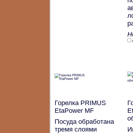
п
а
л
р
Н
Горелка PRIMUS
Г
EtaPower MF
E
о
Посуда обработана
тремя слоями
И