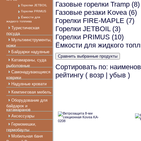
Газовые горелки Tramp
(8)
Горелки JETBOIL
Газовые резаки Kovea
(6)
Горелки PRIMUS
Ёмкости для
Горелки FIRE-MAPLE
(7)
жидкого топлива
Горелки JETBOIL
(3)
Туристическая
посуда
Горелки PRIMUS
(10)
Мультиинструменты,
Ёмкости для жидкого топ
ножи
Байдарки надувные
Катамараны, суда
Сортировать по: наимено
рыболовные
Самонадувающиеся
рейтингу (
возр
|
убыв
)
коврики
Надувные кровати
Кемпинговая мебель
Оборудование для
байдарок и
катамаранов
Аксессуары
Гермомешки,
гермобаулы
Мобильная баня