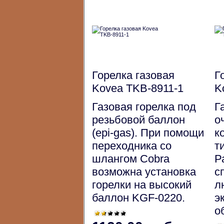
Горелка газовая
Г
Kovea TKB-8911-1
K
Газовая горелка под
Г
резьбовой баллон
о
(epi-gas). При помощи
к
переходника со
т
шлангом Cobra
Р
возможна установка
с
горелки на высокий
л
баллон KGF-0220.
э
о