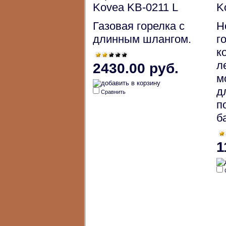
Kovea KB-0211 L
K
Газовая горелка с
Н
длинным шлангом.
г
к
л
2430.00 руб.
м
д
Сравнить
п
б
1