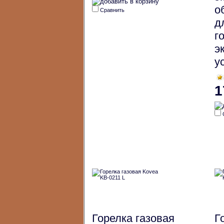
о
Сравнить
д
г
э
у
1
Горелка газовая
Г