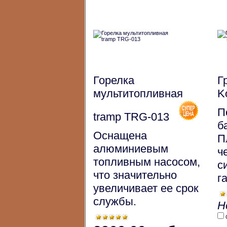
Горелка
Г
мультитопливная
K
П
tramp TRG-013
б
Оснащена
П
алюминиевым
ч
топливным насосом,
с
что значительно
г
увеличивает ее срок
службы.
Н