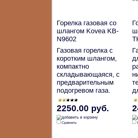
Горелка газовая со
Г
шлангом Kovea KB-
ш
N9602
T
Газовая горелка с
Г
коротким шлангом,
д
компактно
р
складывающаяся, с
н
предварительным
т
подогревом газа.
д
2250.00 руб.
2
Сравнить