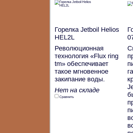
Горелка Jetboil Helios
Г
HEL2L
0
Революционная
С
технология «Flux ring
п
tm» обеспечивает
п
такое мгновенное
г
закипание воды.
к
J
Нет на складе
б
Сравнить
п
п
в
в