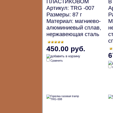
ПЛАСТИКОВОМ
В
Артикул: TRG -007
А
Размеры: 87 г
Р
Материал: магниево-
М
алюминиевый сплав,
н
нержавеющая сталь
с
с
450.00 руб.
6
Сравнить