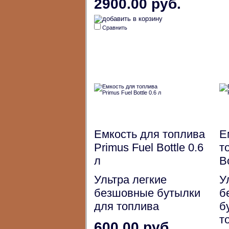
2900.00 руб.
Сравнить
Емкость для топлива
Е
Primus Fuel Bottle 0.6
т
л
Bo
Ультра легкие
У
безшовные бутылки
б
для топлива
б
т
600.00 руб.