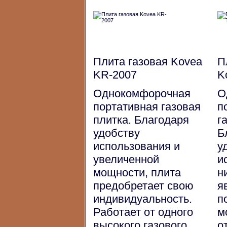
Плита газовая Kovea
П
KR-2007
K
Однокомфорочная
О
портативная газовая
п
плитка. Благодаря
г
удобству
Б
использования и
у
увеличенной
и
мощности, плита
н
предобретает свою
я
индивидуальность.
п
Работает от одного
м
высокого газового
о