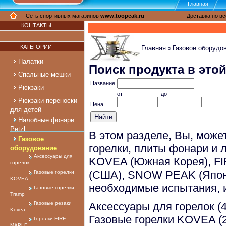
Главная
Cеть спортивных магазинов
www.toopeak.ru
Доставка по вс
КОНТАКТЫ
КАТЕГОРИИ
Главная
Газовое оборудо
»
Палатки
Поиск продукта в этой
Спальные мешки
Название
Рюкзаки
от
до
Рюкзаки-переноски
Цена
для детей
Налобные фонари
Petzl
В этом разделе, Вы, може
Газовое
горелки, плиты фонари и 
оборудование
Аксессуары для
KOVEA (Южная Корея), FI
горелок
(США), SNOW PEAK (Япони
Газовые горелки
KOVEA
необходимые испытания, 
Газовые горелки
Tramp
Газовые резаки
Аксессуары для горелок
(
Kovea
Газовые горелки KOVEA
(
Горелки FIRE-
MAPLE