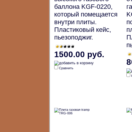
баллона KGF-0220,
г
который помещается
K
внутри плиты.
п
Пластиковый кейс,
п
пьезоподжиг.
П
п
1500.00 руб.
8
Сравнить