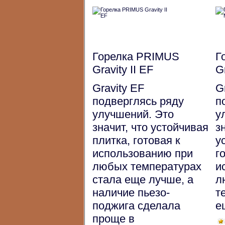
Горелка PRIMUS
Г
Gravity II EF
G
Gravity EF
G
подверглясь ряду
п
улучшений. Это
у
значит, что устойчивая
з
плитка, готовая к
у
использованию при
г
любых температурах
и
стала еще лучше, а
л
наличие пьезо-
т
поджига сделала
е
проще в